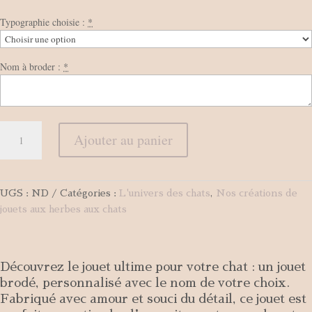
Typographie choisie :
*
Nom à broder :
*
quantité
Ajouter au panier
de
Le
Chat-
Brod'
UGS :
ND
Catégories :
L'univers des chats
,
Nos créations de
jouets aux herbes aux chats
Découvrez le jouet ultime pour votre chat : un jouet
brodé, personnalisé avec le nom de votre choix.
Fabriqué avec amour et souci du détail, ce jouet est