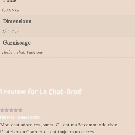
Poids
0,0016 kg
Dimensions
13 × 8 cm
Garnissage
Herbe à chat, Valériane
1 review for
Le Chat-Brod'
Note
5
sur
Florence
–
3 mars 2024
5
Mon chat adore ces jouets. C’est ma 3e commande chez
l’atelier du Coon et c’est toujours un succès