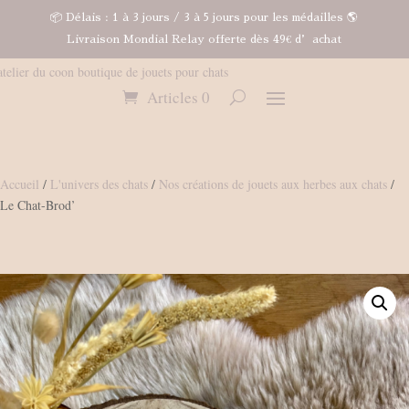
📦 Délais : 1 à 3 jours / 3 à 5 jours pour les médailles 🌎
Livraison Mondial Relay offerte dès 49€ d’achat
Articles 0
Accueil
/
L'univers des chats
/
Nos créations de jouets aux herbes aux chats
/
Le Chat-Brod’